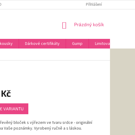
OBNÍCH ÚDAJŮ
VRÁCENÍ ZBOŽÍ A REKLAMACE
Přihlášení
NÁKUPNÍ
Prázdný košík
KOŠÍK
 kousky
Dárkové certifikáty
Gump
Limitovaná edice AniD
 Kč
E VARIANTU
řevěný bloček s výřezem ve tvaru srdce - originální
na Vaše poznámky. Vyrobený ručně a s láskou.