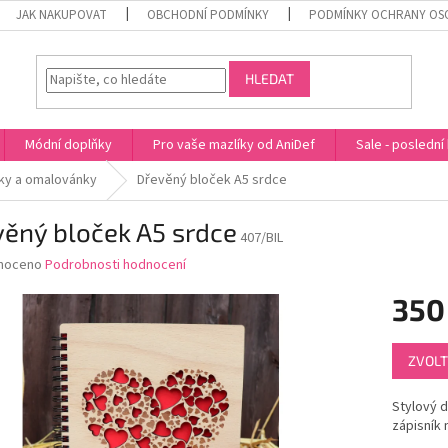
JAK NAKUPOVAT
OBCHODNÍ PODMÍNKY
PODMÍNKY OCHRANY OS
HLEDAT
Módní doplňky
Pro vaše mazlíky od AniDef
Sale - poslední
čky a omalovánky
Dřevěný bloček A5 srdce
ěný bloček A5 srdce
407/BIL
né
noceno
Podrobnosti hodnocení
ní
350
u
Měrná
ZVOLT
cena:
ek.
Stylový d
zápisník 