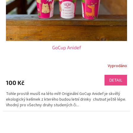
GoCup Anidef
Vyprodáno
DETAIL
100 Kč
Tohle prostě musíš na léto mít! Originální GoCup Anidef je skvělý
ekologický kelímek z kterého budou letní drinky chutnat ještě lépe.
Vhodný pro všechny druhy studených či...