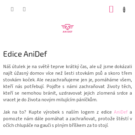
Přejít
NÁKUP
na
obsah
KOŠÍK
Edice AniDef
Náš útulek je na světě teprve krátký čas, ale už jsme dokázali
najít úžasný domov více než šesti stovkám psů a skoro třem
stovkám koček. Ale nezachraňujeme jen je, pomáháme všem,
kteří nás potřebují. Pojďte s námi zachraňovat životy těch,
kteří se nemohou bránit, uzdravovat jejich zlomená srdce a
vracet je do života novým milujícím páníčkům.
Jak na to? Kupte výrobek s naším logem z edice
AniDef
a
pomozte nám dále pomáhat a zachraňovat, protože štěstí v
očích chlupáče na gauči s plným bříškem za to stojí.