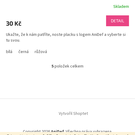
Skladem
DETAIL
30 Kč
Ukažte, že k nám patříte, noste placku s logem AniDef a vyberte si
tu svou.
bílá
černá
růžová
5
položek celkem
O
v
l
Z
á
á
d
p
a
a
c
t
í
í
Vytvořil Shoptet
p
r
v
k
Copyright 2026
AniDef
. Všechna práva vyhrazena.