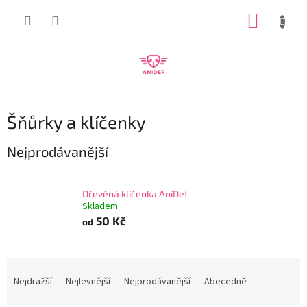
Přejít
NÁKUP
na
obsah
KOŠÍK
Šňůrky a klíčenky
Nejprodávanější
Dřevěná klíčenka AniDef
Skladem
50 Kč
od
Ř
a
Nejdražší
Nejlevnější
Nejprodávanější
Abecedně
z