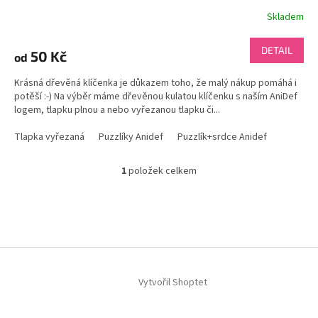
Skladem
DETAIL
50 Kč
od
Krásná dřevěná klíčenka je důkazem toho, že malý nákup pomáhá i
potěší :-) Na výběr máme dřevěnou kulatou klíčenku s naším AniDef
logem, tlapku plnou a nebo vyřezanou tlapku či...
Tlapka vyřezaná
Puzzlíky Anidef
Puzzlík+srdce Anidef
1
položek celkem
O
v
l
Z
á
á
d
p
a
a
c
t
í
í
Vytvořil Shoptet
p
r
v