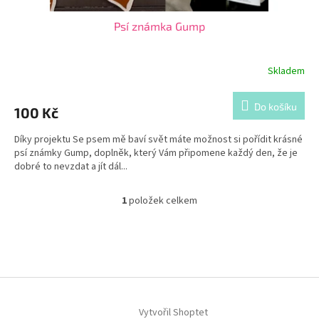
Psí známka Gump
Skladem
Do košíku
100 Kč
Díky projektu Se psem mě baví svět máte možnost si pořídit krásné
psí známky Gump, doplněk, který Vám připomene každý den, že je
dobré to nevzdat a jít dál...
1
položek celkem
O
v
l
Z
á
á
d
p
a
a
c
t
í
í
Vytvořil Shoptet
p