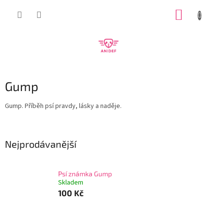
Přejít
NÁKUP
na
obsah
KOŠÍK
Gump
Gump. Příběh psí pravdy, lásky a naděje.
Nejprodávanější
Psí známka Gump
Skladem
100 Kč