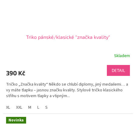
Triko pánské/klasické "značka kvality"
Skladem
DETAIL
390 Kč
Tričko „Značka kvality“ Někdo se chlubí diplomy, jiný medailemi… a
vy máte tlapku – jasnou značku kvality. Stylové tričko klasického
střihu s motivem tlapky a vtipným...
XL
XXL
M
L
S
Novinka