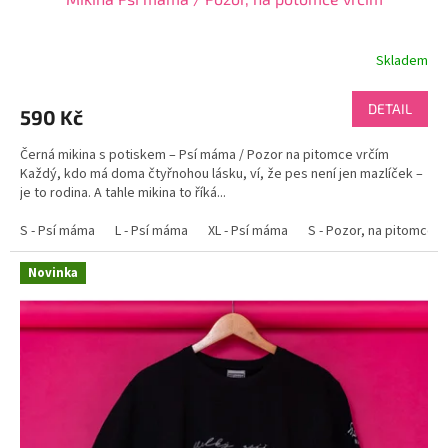
Skladem
DETAIL
590 Kč
Černá mikina s potiskem – Psí máma / Pozor na pitomce vrčím
Každý, kdo má doma čtyřnohou lásku, ví, že pes není jen mazlíček –
je to rodina. A tahle mikina to říká...
S - Psí máma
L - Psí máma
XL - Psí máma
S - Pozor, na pitomce v
Novinka