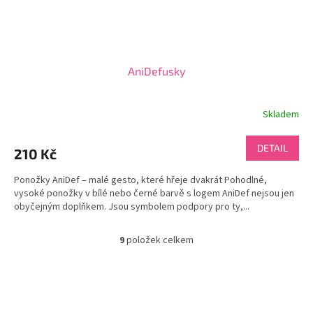
AniDefusky
Skladem
DETAIL
210 Kč
Ponožky AniDef – malé gesto, které hřeje dvakrát Pohodlné,
vysoké ponožky v bílé nebo černé barvě s logem AniDef nejsou jen
obyčejným doplňkem. Jsou symbolem podpory pro ty,...
9
položek celkem
O
v
l
Z
á
á
d
p
a