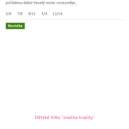
pořádnou duhu! Veselý motiv rozesměje...
5/6
7/8
9/11
3/4
12/14
Novinka
Dětské triko "značka kvality"