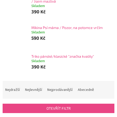
/ Jsem mazlivá
Skladem
390 Kč
Mikina Psí máma / Pozor, na potomce vrčím
Skladem
590 Kč
Triko pánské/klasické "značka kvality"
Skladem
390 Kč
Ř
a
Nejdražší
Nejlevnější
Nejprodávanější
Abecedně
z
e
n
OTEVŘÍT FILTR
í