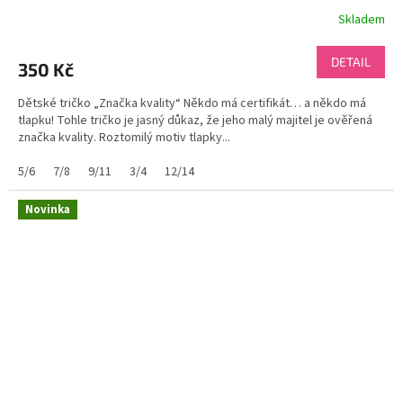
Skladem
DETAIL
350 Kč
Dětské tričko „Značka kvality“ Někdo má certifikát… a někdo má
tlapku! Tohle tričko je jasný důkaz, že jeho malý majitel je ověřená
značka kvality. Roztomilý motiv tlapky...
5/6
7/8
9/11
3/4
12/14
Novinka