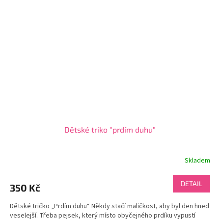
Dětské triko "prdím duhu"
Skladem
DETAIL
350 Kč
Dětské tričko „Prdím duhu“ Někdy stačí maličkost, aby byl den hned
veselejší. Třeba pejsek, který místo obyčejného prdíku vypustí