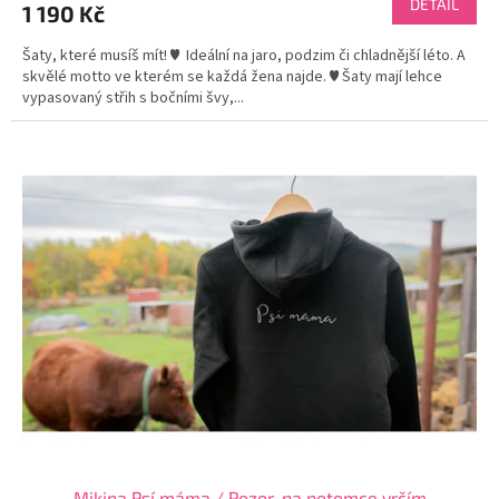
DETAIL
1 190 Kč
Šaty, které musíš mít! ♥ Ideální na jaro, podzim či chladnější léto. A
skvělé motto ve kterém se každá žena najde. ♥ Šaty mají lehce
vypasovaný střih s bočními švy,...
Mikina Psí máma / Pozor, na potomce vrčím