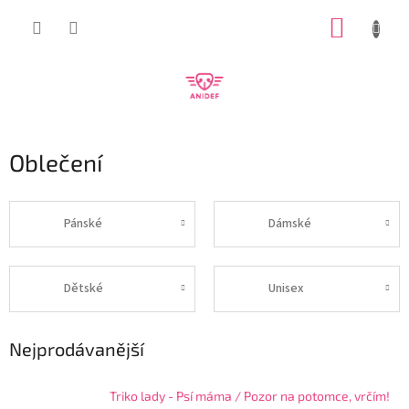
Přejít
NÁKUP
na
obsah
KOŠÍK
Oblečení
Pánské
Dámské
Dětské
Unisex
Nejprodávanější
Triko lady - Psí máma / Pozor na potomce, vrčím!