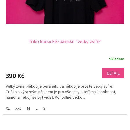
Triko klasické/pánské "velký zvíře"
Skladem
DETAIL
390 Kč
Velký zvíře. Někdo je beránek… a někdo je prostě velký zvíře.
Tričko s výrazným nápisem je pro všechny, kteří mají osobnost,
humor a nebojí se být vidět. Pohodlné tričko...
XL
XXL
M
L
S