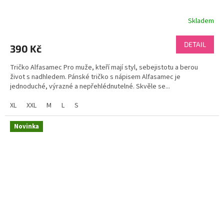
Skladem
DETAIL
390 Kč
Tričko Alfasamec Pro muže, kteří mají styl, sebejistotu a berou
život s nadhledem. Pánské tričko s nápisem Alfasamec je
jednoduché, výrazné a nepřehlédnutelné. Skvěle se...
XL
XXL
M
L
S
Novinka