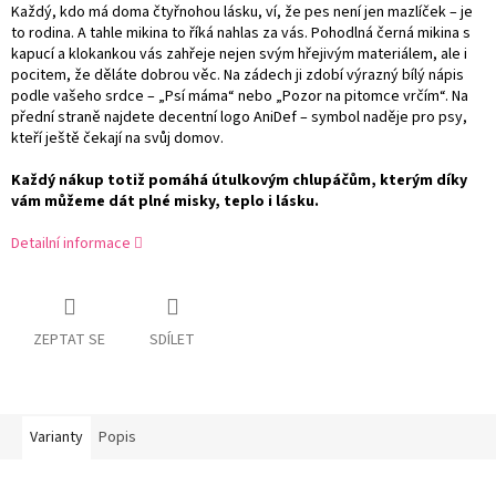
Každý, kdo má doma čtyřnohou lásku, ví, že pes není jen mazlíček – je
to rodina. A tahle mikina to říká nahlas za vás. Pohodlná černá mikina s
kapucí a klokankou vás zahřeje nejen svým hřejivým materiálem, ale i
pocitem, že děláte dobrou věc. Na zádech ji zdobí výrazný bílý nápis
podle vašeho srdce – „Psí máma“ nebo „Pozor na pitomce vrčím“. Na
přední straně najdete decentní logo AniDef – symbol naděje pro psy,
kteří ještě čekají na svůj domov.
Každý nákup totiž pomáhá útulkovým chlupáčům, kterým díky
vám můžeme dát plné misky, teplo i lásku.
Detailní informace
ZEPTAT SE
SDÍLET
Varianty
Popis