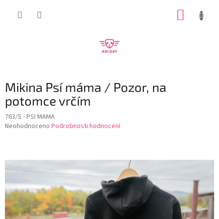
Přejít
NÁKUP
na
obsah
KOŠÍK
Mikina Psí máma / Pozor, na
potomce vrčím
763/S - PSI MAMA
Průměrné
Neohodnoceno
Podrobnosti hodnocení
hodnocení
produktu
je
0,0
z
5
hvězdiček.