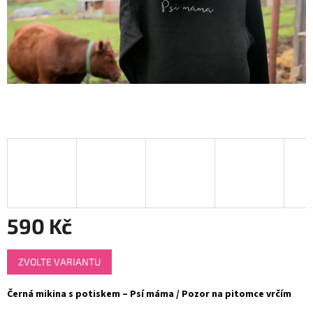
590 Kč
Měrná
ZVOLTE VARIANTU
cena:
Černá mikina s potiskem – Psí máma / Pozor na pitomce vrčím