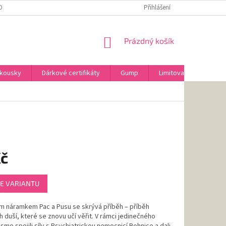
OBNÍCH ÚDAJŮ
VRÁCENÍ ZBOŽÍ A REKLAMACE
Přihlášení
NÁKUPNÍ
Prázdný košík
KOŠÍK
 kousky
Dárkové certifikáty
Gump
Limitovaná edice AniD
Kč
E VARIANTU
m náramkem Pac a Pusu se skrývá příběh – příběh
 duší, které se znovu učí věřit. V rámci jedinečného