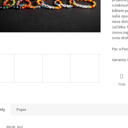
projektu 
vzniknou
během pra
naše opuš
nese dote
začátku.
znovu naj
svou dru
Pac a Pus
Varianta:
TISK
nty
Popis
druh: psí