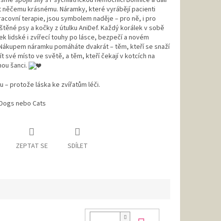
jsme spojili síly s Psychiatrickou nemocnicí Bohnice a dali
t něčemu krásnému. Náramky, které vyrábějí pacienti
covní terapie, jsou symbolem naděje – pro ně, i pro
těné psy a kočky z útulku AniDef. Každý korálek v sobě
k lidské i zvířecí touhy po lásce, bezpečí a novém
 Nákupem náramku pomáháte dvakrát – těm, kteří se snaží
ít své místo ve světě, a těm, kteří čekají v kotcích na
hou šanci.
u – protože láska ke zvířatům léči.
 Dogs nebo Cats
ZEPTAT SE
SDÍLET