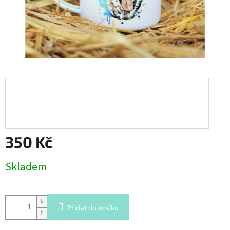
350 Kč
Měrná
Skladem
cena:
Přidat do košíku