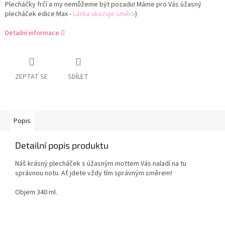
Plecháčky frčí a my nemůžeme být pozadu! Máme pro Vás úžasný
plecháček edice Max -
Láska ukazuje směr
:-)
Detailní informace
ZEPTAT SE
SDÍLET
Popis
Detailní popis produktu
Náš krásný plecháček s úžasným mottem Vás naladí na tu
správnou notu. Ať jdete vždy tím správným směrem!
Objem 340 ml.