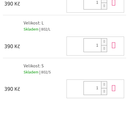
Do 
390 Kč
Velikost: L
Skladem
| 802/L
Do 
390 Kč
Velikost: S
Skladem
| 802/S
Do 
390 Kč
Z
á
p