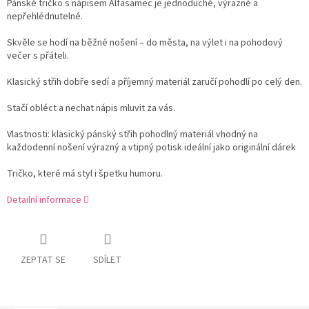
Pánské tričko s nápisem Alfasamec je jednoduché, výrazné a
nepřehlédnutelné.
Skvěle se hodí na běžné nošení – do města, na výlet i na pohodový
večer s přáteli.
Klasický střih dobře sedí a příjemný materiál zaručí pohodlí po celý den.
Stačí obléct a nechat nápis mluvit za vás.
Vlastnosti: klasický pánský střih pohodlný materiál vhodný na
každodenní nošení výrazný a vtipný potisk ideální jako originální dárek
Tričko, které má styl i špetku humoru.
Detailní informace
ZEPTAT SE
SDÍLET